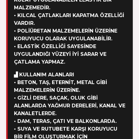
MALZEMEDIR.
• KILCAL ÇATLAKLARI KAPATMA ÖZELLIĞI
VARDIR.
• POLIÜRETAN MALZEMELERIN ÜZERINE
KORUYUCU OLARAK UYGULANABILIR.
• ELASTIK ÖZELLIĞI SAYESINDE
UYGULANDIĞI YÜZEYI IYI SARAR VE
ÇATLAMA YAPMAZ.
▟ KULLANIM ALANLARI
• BETON, TAŞ, ETERNIT, METAL GIBI
MALZEMELERIN ÜZERINE.
• GIZLI DERE, SAÇAK, OLUK GIBI
ALANLARDA YAĞMUR DERELERI, KANAL VE
KANALETLERDE.
• DAM, TERAS, ÇATI VE BALKONLARDA.
• SUYA VE RUTUBETE KARŞI KORUYUCU
BIR FILM OLUŞTURMAK IÇIN