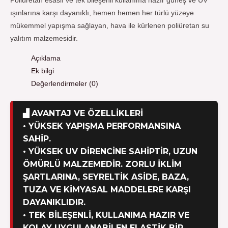
Poliüretan esaslı ve tek bileşenli kullanıma hazır güneş ve UV
ışınlarına karşı dayanıklı, hemen hemen her türlü yüzeye
mükemmel yapışma sağlayan, hava ile kürlenen poliüretan su
yalıtım malzemesidir.
Açıklama
Ek bilgi
Değerlendirmeler (0)
▟ AVANTAJ VE ÖZELLIKLERI
• YÜKSEK YAPIŞMA PERFORMANSINA
SAHIP.
• YÜKSEK UV DIRENCINE SAHIPTIR, UZUN
ÖMÜRLÜ MALZEMEDIR. ZORLU IKLIM
ŞARTLARINA, SEYRELTIK ASIDE, BAZA,
TUZA VE KIMYASAL MADDELERE KARŞI
DAYANIKLIDIR.
• TEK BILEŞENLI, KULLANIMA HAZIR VE
KOLAY UYGULANABILEN ELASTIK BIR