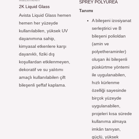
SPREY POLYUREA
2K Liquid Glass
Tanımı
Avista Liquid Glass hemen
A bileşeni izosiyanat
hemen her yüzeyde
serleştirici ve B
kullanılabilen, yüksek UV
bileşeni polioldan
dayanımına sahip,
(amin ve
kimyasal etkenlere karşı
polyetheraminler)
dayanıklı, fiziki dış
oluşan iki bileşenli
koşullardan etkilenmeyen,
püskürtme yöntemi
dekoratif ve su yalıtımı
ile uygulanabilen,
amaçlı kullanılabilen çift
hızlı kürlenme
bileşenli şeffaf kaplama.
özelliği sayesinde
birçok yüzeyde
uygulanabilen,
projeleri kısa sürede
kullanıma almaya
imkân tanıyan,
güçlü, yüksek