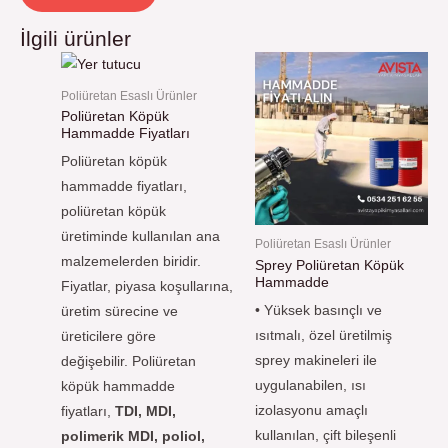
İlgili ürünler
Poliüretan Esaslı Ürünler
Poliüretan Köpük
Hammadde Fiyatları
Poliüretan köpük
hammadde fiyatları,
poliüretan köpük
üretiminde kullanılan ana
Poliüretan Esaslı Ürünler
malzemelerden biridir.
Sprey Poliüretan Köpük
Hammadde
Fiyatlar, piyasa koşullarına,
• Yüksek basınçlı ve
üretim sürecine ve
ısıtmalı, özel üretilmiş
üreticilere göre
sprey makineleri ile
değişebilir. Poliüretan
uygulanabilen, ısı
köpük hammadde
izolasyonu
amaçlı
fiyatları,
TDI, MDI,
kullanılan, çift bileşenli
polimerik MDI, poliol,