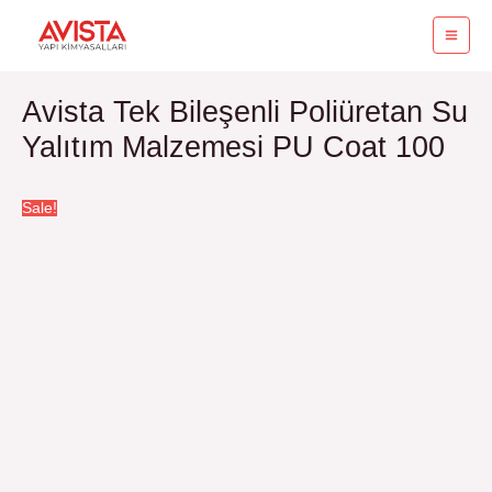
İçeriğe
MA
atla
ME
Avista Tek Bileşenli Poliüretan Su
Yalıtım Malzemesi PU Coat 100
Sale!