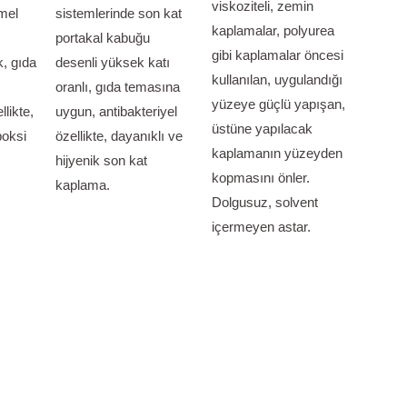
viskoziteli, zemin
mel
sistemlerinde son kat
kaplamalar, polyurea
portakal kabuğu
gibi kaplamalar öncesi
k, gıda
desenli yüksek katı
kullanılan, uygulandığı
oranlı, gıda temasına
yüzeye güçlü yapışan,
llikte,
uygun, antibakteriyel
üstüne yapılacak
poksi
özellikte, dayanıklı ve
kaplamanın yüzeyden
hijyenik son kat
kopmasını önler.
kaplama.
Dolgusuz, solvent
içermeyen astar.