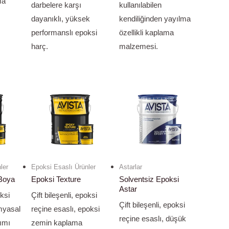
ma
darbelere karşı
kullanılabilen
dayanıklı, yüksek
kendiliğinden yayılma
performanslı epoksi
özellikli kaplama
harç.
malzemesi.
ler
Epoksi Esaslı Ürünler
Astarlar
 Boya
Epoksi Texture
Solventsiz Epoksi
Astar
oksi
Çift bileşenli, epoksi
Çift bileşenli, epoksi
imyasal
reçine esaslı, epoksi
reçine esaslı, düşük
nımı
zemin kaplama