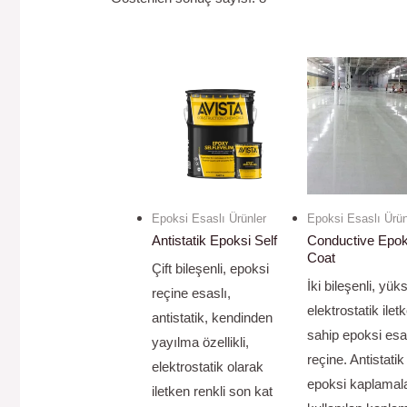
Epoksi Esaslı Ürünler
Epoksi Esaslı Ürün
Antistatik Epoksi Self
Conductive Epok
Coat
Çift bileşenli, epoksi
İki bileşenli, yük
reçine esaslı,
elektrostatik ilet
antistatik, kendinden
sahip epoksi esa
yayılma özellikli,
reçine. Antistatik
elektrostatik olarak
epoksi kaplamal
iletken renkli son kat