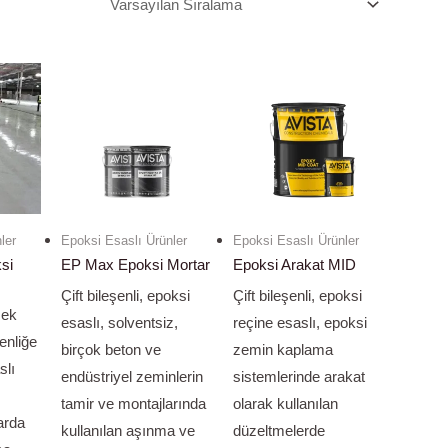
ler
Epoksi Esaslı Ürünler
Epoksi Esaslı Ürünler
si
EP Max Epoksi Mortar
Epoksi Arakat MID
Çift bileşenli, epoksi
Çift bileşenli, epoksi
sek
esaslı, solventsiz,
reçine esaslı, epoksi
kenliğe
birçok beton ve
zemin kaplama
slı
endüstriyel zeminlerin
sistemlerinde arakat
tamir ve montajlarında
olarak kullanılan
arda
kullanılan aşınma ve
düzeltmelerde