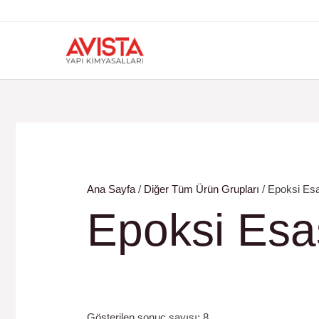
İçeriğe
atla
Ana Sayfa
/
Diğer Tüm Ürün Grupları
/ Epoksi Esa
Epoksi Esas
Gösterilen sonuç sayısı: 8