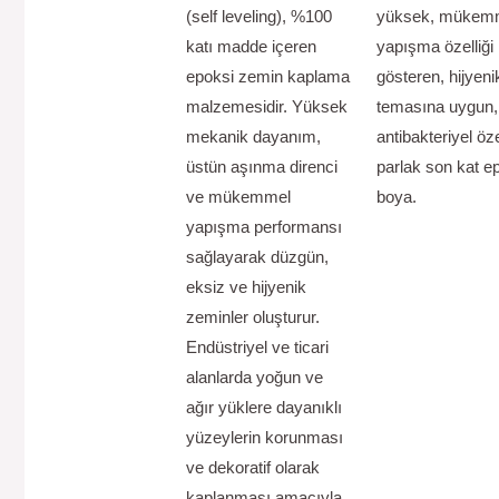
(self leveling), %100
yüksek, mükem
katı madde içeren
yapışma özelliği
epoksi zemin kaplama
gösteren, hijyeni
malzemesidir. Yüksek
temasına uygun,
mekanik dayanım,
antibakteriyel öze
üstün aşınma direnci
parlak son kat e
ve mükemmel
boya.
yapışma performansı
sağlayarak düzgün,
eksiz ve hijyenik
zeminler oluşturur.
Endüstriyel ve ticari
alanlarda yoğun ve
ağır yüklere dayanıklı
yüzeylerin korunması
ve dekoratif olarak
kaplanması amacıyla