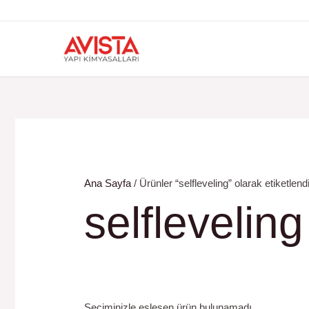
İçeriğe
atla
Ana Sayfa
/ Ürünler “selfleveling” olarak etiketlend
selfleveling
Seçiminizle eşleşen ürün bulunamadı.