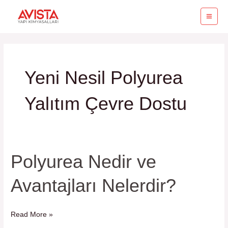
İçeriğe
MA
atla
ME
Yeni Nesil Polyurea
Yalıtım Çevre Dostu
Polyurea Nedir ve
Polyurea
Nedir
Avantajları Nelerdir?
ve
Avantajları
Nelerdir?
Read More »