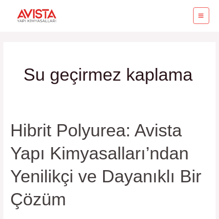
İçeriğe
MAI
atla
ME
Su geçirmez kaplama
Hibrit Polyurea: Avista
Hibrit
Polyurea:
Yapı Kimyasalları’ndan
Avista
Yapı
Yenilikçi ve Dayanıklı Bir
Kimyasalları’ndan
Yenilikçi
Çözüm
ve
Dayanıklı