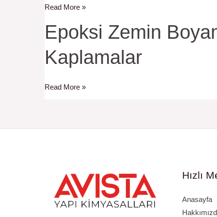
Read More »
Kilogram
(kg)
Epoksi
Epoksi Zemin Boyam
Fiyatları:
Zemin
Bilmeniz
Kaplamalar
Boyama:
Gerekenler
Dayanıklı,
Estetik
Read More »
ve
Uzun
Ömürlü
Kaplamalar
Hızlı M
Anasayfa
Hakkımızd