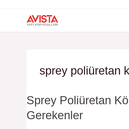
İçeriğe
atla
sprey poliüretan 
Sprey
Sprey Poliüretan Köp
Poliüretan
Gerekenler
Köpük
m²
ve