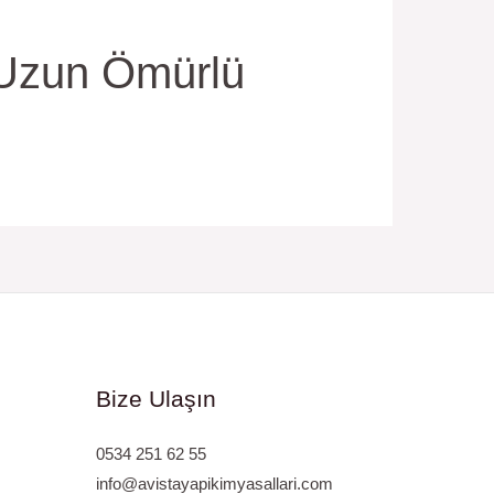
 Uzun Ömürlü
Bize Ulaşın
0534 251 62 55
info@avistayapikimyasallari.com