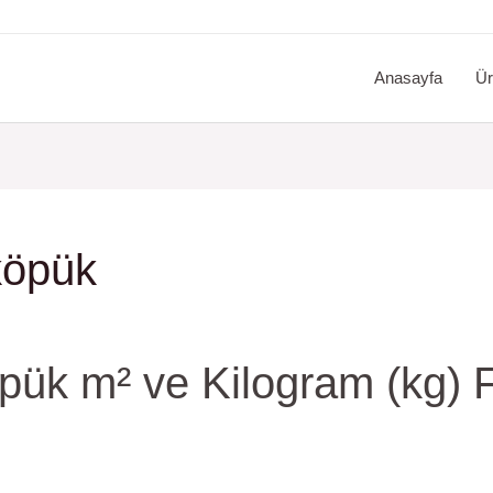
Anasayfa
Ür
köpük
ük m² ve Kilogram (kg) Fi