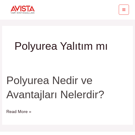
İçeriğe
MA
atla
ME
Polyurea Yalıtım mı
Polyurea Nedir ve
Polyurea
Nedir
Avantajları Nelerdir?
ve
Avantajları
Nelerdir?
Read More »