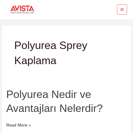
İçeriğe
MA
atla
ME
Polyurea Sprey
Kaplama
Polyurea Nedir ve
Polyurea
Nedir
Avantajları Nelerdir?
ve
Avantajları
Nelerdir?
Read More »