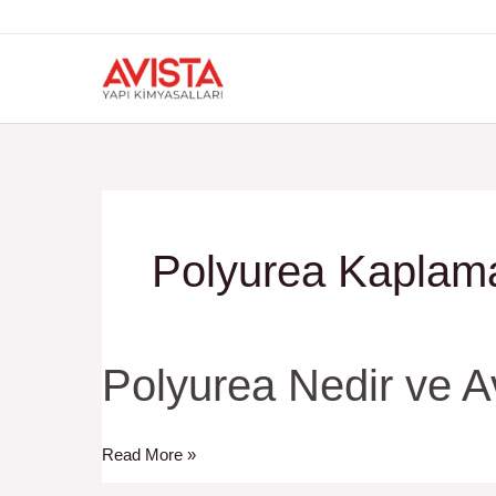
İçeriğe
atla
Polyurea Kaplama
Polyurea
Polyurea Nedir ve Av
Nedir
ve
Read More »
Avantajları
Nelerdir?