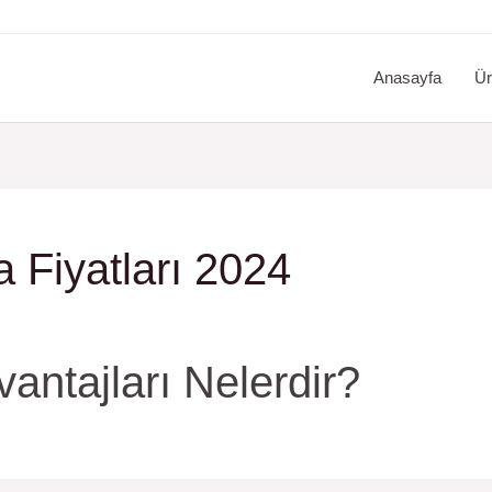
Anasayfa
Ür
 Fiyatları 2024
antajları Nelerdir?