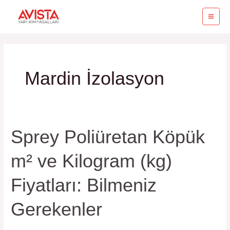
İçeriğe
MA
atla
ME
Mardin İzolasyon
Sprey Poliüretan Köpük
Sprey
Poliüretan
m² ve Kilogram (kg)
Köpük
m²
Fiyatları: Bilmeniz
ve
Kilogram
Gerekenler
(kg)
Fiyatları: