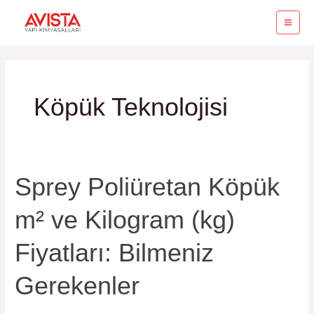
İçeriğe
MA
atla
ME
Köpük Teknolojisi
Sprey Poliüretan Köpük
Sprey
Poliüretan
m² ve Kilogram (kg)
Köpük
m²
Fiyatları: Bilmeniz
ve
Kilogram
Gerekenler
(kg)
Fiyatları: