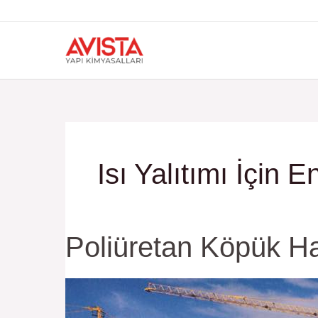
İçeriğe
atla
Isı Yalıtımı İçin 
Poliüretan
Poliüretan Köpük H
Köpük
Hammadde
Sprey
Yalıtımında