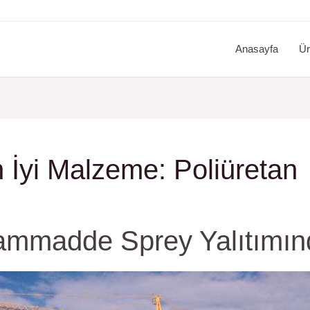
Anasayfa
Ür
En İyi Malzeme: Poliüretan
ammadde Sprey Yalıtımınd