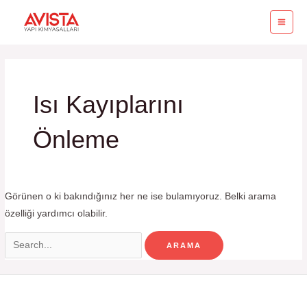
İçeriğe
MA
atla
ME
Search
for:
Isı Kayıplarını
Önleme
Görünen o ki bakındığınız her ne ise bulamıyoruz. Belki arama
özelliği yardımcı olabilir.