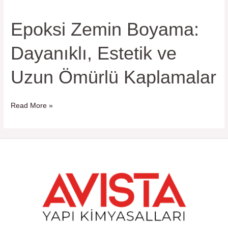
Epoksi Zemin Boyama:
Epoksi
Zemin
Dayanıklı, Estetik ve
Boyama:
Dayanıklı,
Uzun Ömürlü Kaplamalar
Estetik
ve
Uzun
Read More »
Ömürlü
Kaplamalar