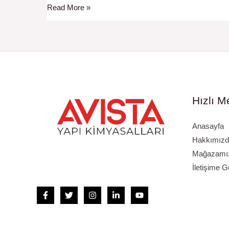
Read More »
ve
Uzun
Ömürlü
Kaplamalar
Hızlı M
Anasayfa
Hakkımızd
Mağazamızı
İletişime G