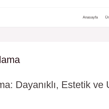
Anasayfa
Ür
plama
a: Dayanıklı, Estetik ve