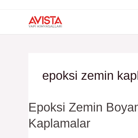
İçeriğe
atla
epoksi zemin ka
Epoksi
Epoksi Zemin Boyam
Zemin
Kaplamalar
Boyama:
Dayanıklı,
Estetik