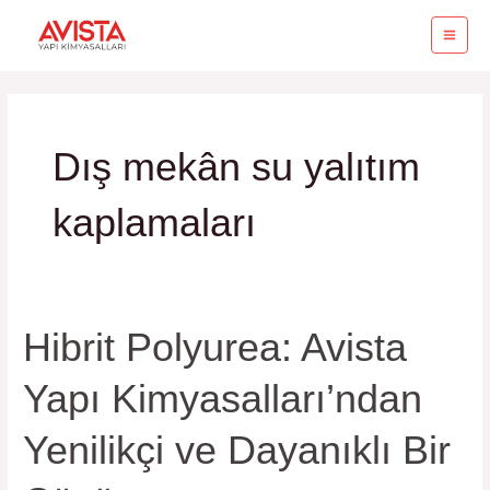
İçeriğe
MA
atla
ME
Dış mekân su yalıtım
kaplamaları
Hibrit Polyurea: Avista
Hibrit
Polyurea:
Yapı Kimyasalları’ndan
Avista
Yapı
Yenilikçi ve Dayanıklı Bir
Kimyasalları’ndan
Yenilikçi