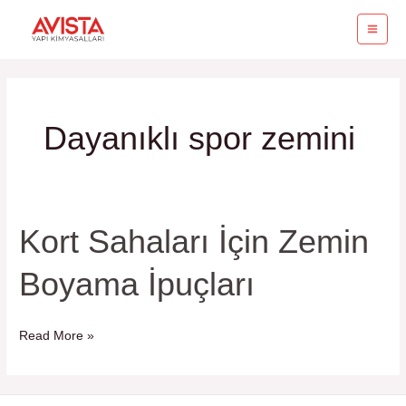
İçeriğe
MA
atla
ME
Dayanıklı spor zemini
Kort Sahaları İçin Zemin
Kort
Sahaları
Boyama İpuçları
İçin
Zemin
Boyama
Read More »
İpuçları