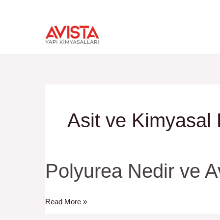
İçeriğe
atla
Asit ve Kimyasal 
Polyurea
Polyurea Nedir ve Av
Nedir
ve
Read More »
Avantajları
Nelerdir?