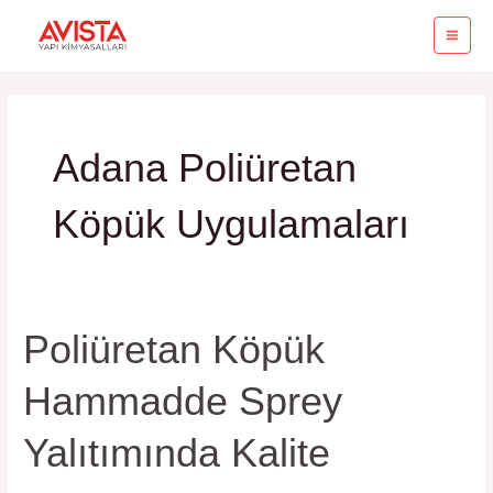
İçeriğe
MA
atla
ME
Adana Poliüretan
Köpük Uygulamaları
Poliüretan Köpük
Poliüretan
Köpük
Hammadde Sprey
Hammadde
Sprey
Yalıtımında Kalite
Yalıtımında
Kalite