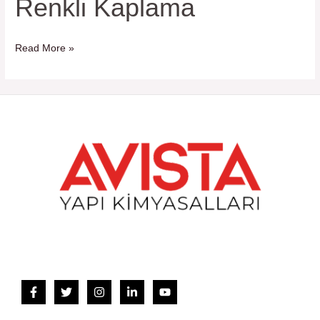
Renkli Kaplama
mm
Kalınlıkta
Akrilik
Read More »
Esaslı
Renkli
Kaplama