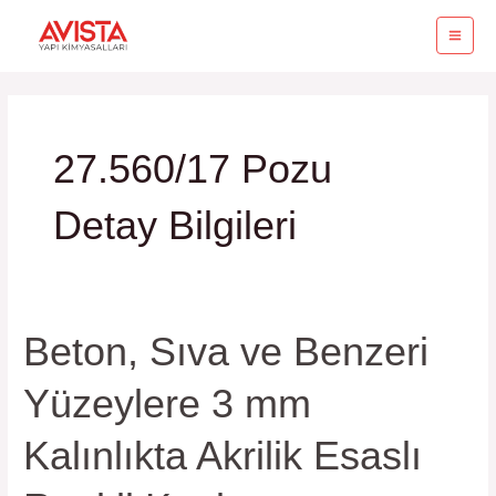
İçeriğe
MA
atla
ME
27.560/17 Pozu
Detay Bilgileri
Beton, Sıva ve Benzeri
Beton,
Sıva
Yüzeylere 3 mm
ve
Benzeri
Kalınlıkta Akrilik Esaslı
Yüzeylere
3